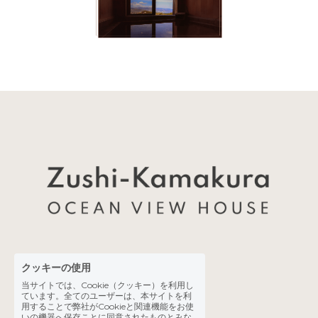
クッキーの使用
当サイトでは、Cookie（クッキー）を利用し
株式会社 LEAF
ています。全てのユーザーは、本サイトを利
用することで弊社がCookieと関連機能をお使
旅館業法営業許可番号 | M140000661
いの機器へ保存ことに同意されたものとみな