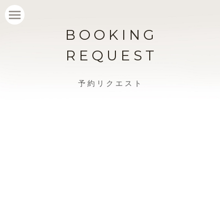
B O O K I N G
ROOMS
R E Q U E S T
FACILITIES
EXPERIENCE
予 約 リ ク エ ス ト
LOCATION
REVIEWS
BOOKING REQUEST